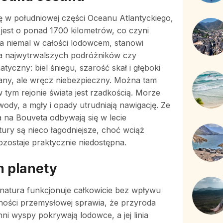
ę w południowej części Oceanu Atlantyckiego,
 jest o ponad 1700 kilometrów, co czyni
a niemal w całości lodowcem, stanowi
la najwytrwalszych podróżników czy
czny: biel śniegu, szarość skał i głęboki
wany, ale wręcz niebezpieczny. Można tam
 tym rejonie świata jest rzadkością. Morze
ody, a mgły i opady utrudniają nawigację. Ze
 na Bouveta odbywają się w lecie
ury są nieco łagodniejsze, choć wciąż
zostaje praktycznie niedostępna.
m planety
e natura funkcjonuje całkowicie bez wpływu
alności przemysłowej sprawia, że przyroda
i wyspy pokrywają lodowce, a jej linia