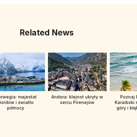
Related News
rwegia: majestat
Andora: klejnot ukryty w
Poznaj 
iordów i światło
sercu Pirenejów
Karaibski 
północy
góry i błę