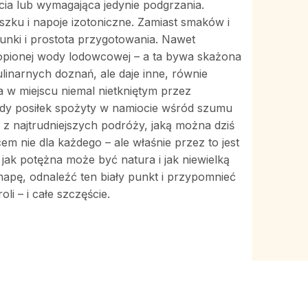
a lub wymagająca jedynie podgrzania.
szku i napoje izotoniczne. Zamiast smaków i
runki i prostota przygotowania. Nawet
topionej wody lodowcowej – a ta bywa skażona
ulinarnych doznań, ale daje inne, równie
a w miejscu niemal nietkniętym przez
każdy posiłek spożyty w namiocie wśród szumu
j z najtrudniejszych podróży, jaką można dziś
m nie dla każdego – ale właśnie przez to jest
 jak potężna może być natura i jak niewielką
apę, odnaleźć ten biały punkt i przypomnieć
li – i całe szczęście.