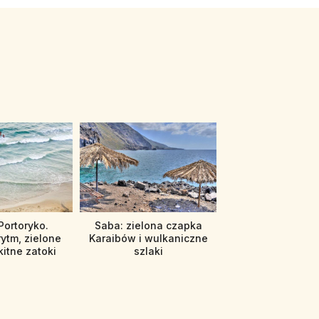
Portoryko.
Saba: zielona czapka
rytm, zielone
Karaibów i wulkaniczne
kitne zatoki
szlaki