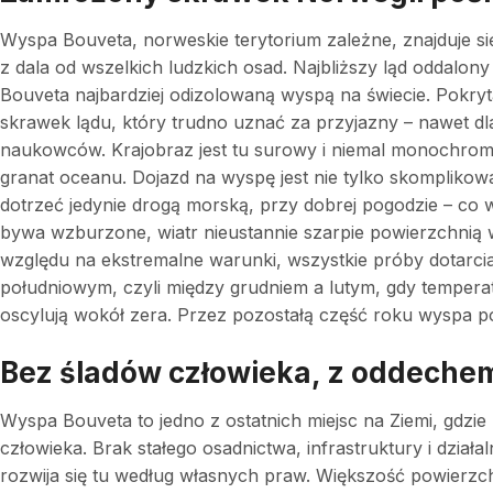
Wyspa Bouveta, norweskie terytorium zależne, znajduje si
z dala od wszelkich ludzkich osad. Najbliższy ląd oddalony
Bouveta najbardziej odizolowaną wyspą na świecie. Pokryt
skrawek lądu, który trudno uznać za przyjazny – nawet d
naukowców. Krajobraz jest tu surowy i niemal monochromaty
granat oceanu. Dojazd na wyspę jest nie tylko skompliko
dotrzeć jedynie drogą morską, przy dobrej pogodzie – co w
bywa wzburzone, wiatr nieustannie szarpie powierzchnią w
względu na ekstremalne warunki, wszystkie próby dotarcia
południowym, czyli między grudniem a lutym, gdy temperat
oscylują wokół zera. Przez pozostałą część roku wyspa po
Bez śladów człowieka, z oddeche
Wyspa Bouveta to jedno z ostatnich miejsc na Ziemi, gdzi
człowieka. Brak stałego osadnictwa, infrastruktury i dział
rozwija się tu według własnych praw. Większość powierzchn