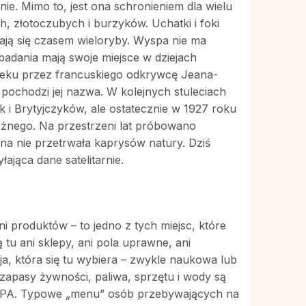
anie. Mimo to, jest ona schronieniem dla wielu
, złotoczubych i burzyków. Uchatki i foki
ają się czasem wieloryby. Wyspa nie ma
 i badania mają swoje miejsce w dziejach
wieku przez francuskiego odkrywcę Jeana-
 pochodzi jej nazwa. W kolejnych stuleciach
i Brytyjczyków, ale ostatecznie w 1927 roku
leżnego. Na przestrzeni lat próbowano
dna nie przetrwała kaprysów natury. Dziś
ająca dane satelitarnie.
i produktów – to jedno z tych miejsc, które
ją tu ani sklepy, ani pola uprawne, ani
a, która się tu wybiera – zwykle naukowa lub
zapasy żywności, paliwa, sprzętu i wody są
 RPA. Typowe „menu” osób przebywających na