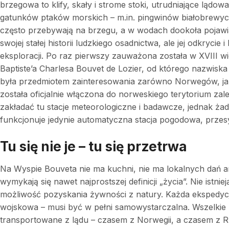
brzegowa to klify, skały i strome stoki, utrudniające lądow
gatunków ptaków morskich – m.in. pingwinów białobrewych
często przebywają na brzegu, a w wodach dookoła pojawi
swojej stałej historii ludzkiego osadnictwa, ale jej odkrycie
eksploracji. Po raz pierwszy zauważona została w XVIII 
Baptiste’a Charlesa Bouvet de Lozier, od którego nazwiska
była przedmiotem zainteresowania zarówno Norwegów, jak 
została oficjalnie włączona do norweskiego terytorium za
zakładać tu stacje meteorologiczne i badawcze, jednak ża
funkcjonuje jedynie automatyczna stacja pogodowa, przesył
Tu się nie je – tu się przetrwa
Na Wyspie Bouveta nie ma kuchni, nie ma lokalnych dań an
wymykają się nawet najprostszej definicji „życia”. Nie istnie
możliwość pozyskania żywności z natury. Każda ekspedycj
wojskowa – musi być w pełni samowystarczalna. Wszelkie 
transportowane z lądu – czasem z Norwegii, a czasem z