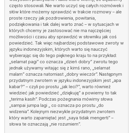
często stosowali. Nie warto uczyć się całych rozmówek i
słów które możemy sprawdzić w trakcie rozmowy – ale
proste rzeczy jak pozdrowienia, powitania,
podziękowania i tak dalej warto znać – w sytuacjach w
których chcemy je zastosować nie ma najczęściej
możliwości i czasu aby sprawdzić w słowniku jak coś
powiedzieć. Tak więc najbardziej podstawowe zwroty w
języku indonezyjskim, których warto się nauczyć
wybierając się do tego pięknego kraju to na przykład:
„selamat pagi” co oznacza „dzień dobry” zwrotu tego
jednak używamy witając się z kimś rano, „selamat
malam” oznacza natomiast „dobry wieczór”. Następnym
przydatnym zwrotem w języku indonezyjskim jest „apa
kabar?” – czyli po prostu „jak leci?”, warto również
wiedzieć jak powiedzieć „dziękuję” a powiemy to tak
„terima kasih”. Podczas pożegnania mówimy słowa
„sampai jumpa lagi „ co oznacza po prostu „do
widzenia”. Kolejnym niezwykle przydatnym zwrotem
który warto zapamiętać jest „saya tidak mengerti” –
słowa te oznaczają „nie rozumiem”.