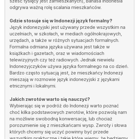
sześć tysięcy jest zamieszkanych), Bahasa Indonesia
odgrywa ważną rolę scalania mieszkańców.
Gdzie stosuje się w Indonezji język formalny?
Język indonezyjski jest używany przede wszystkim na
uczelniach, w szkołach, w mediach ogólnokrajowych,
urzędach, a także w różnych sytuacjach formalnych.
Formalna odmiana języka używana jest także w
książkach i gazetach, oraz w wiadomościach
telewizyjnych czy też radiowych. Jednak niewielu
Indonezyjczyków używa języka formalnego na co dzień.
Bardzo często sytuacją jest, że mieszkańcy Indonezji
mieszają w rozmowie język indonezyjski z językami
etnicznymi i lokalnymi.
Jakich zwrotów warto się nauczyć?
Wybierając się w podróż do Indonezji warto poznać
choć kilka podstawowych zwrotów, które pozwolą nam
na możliwie swobodną konwersację, lub chociaż
porozumienie się z mieszkańcami wysp. Zwroty i słowa
których chcemy się uczyć powinny być przede
wszystkim praktyczne i takie które wiemy, że będziemy