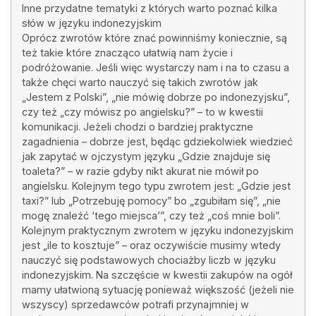
Inne przydatne tematyki z których warto poznać kilka
słów w języku indonezyjskim
Oprócz zwrotów które znać powinniśmy koniecznie, są
też takie które znacząco ułatwią nam życie i
podróżowanie. Jeśli więc wystarczy nam i na to czasu a
także chęci warto nauczyć się takich zwrotów jak
„Jestem z Polski”, „nie mówię dobrze po indonezyjsku”,
czy też „czy mówisz po angielsku?” – to w kwestii
komunikacji. Jeżeli chodzi o bardziej praktyczne
zagadnienia – dobrze jest, będąc gdziekolwiek wiedzieć
jak zapytać w ojczystym języku „Gdzie znajduje się
toaleta?” – w razie gdyby nikt akurat nie mówił po
angielsku. Kolejnym tego typu zwrotem jest: „Gdzie jest
taxi?” lub „Potrzebuję pomocy” bo „zgubiłam się”, „nie
mogę znaleźć ‘tego miejsca’”, czy też „coś mnie boli”.
Kolejnym praktycznym zwrotem w języku indonezyjskim
jest „ile to kosztuje” – oraz oczywiście musimy wtedy
nauczyć się podstawowych chociażby liczb w języku
indonezyjskim. Na szczęście w kwestii zakupów na ogół
mamy ułatwioną sytuację ponieważ większość (jeżeli nie
wszyscy) sprzedawców potrafi przynajmniej w