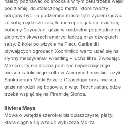
należy poznawać od środka a w tym celu trzeba wejść
pod ziemię, do stołecznego metra, które tworzy
odrębny byt. To podziemne miasto tętni życiem łącząc
ze sobą najdalsze zakątki metropolii, jak np. dzielnicę
bohemy Coyoacan, gdzie w niedzielne popołudnie na
zielonych skwerach emeryci tańczą przy dźwiękach
salsy. Z kolei po wizycie na Placu Garibaldi i
pływających ogrodach Xochimilco warto udać się na
słynny meksykański wrestling – lucha libre. Zwiedając
Mexico City nie można pominąć najważniejszego
miejsca katolickiego kultu w Ameryce Łacińskiej, czyli
Sanktuarium Matki Bożej z Guadelupe oraz miejsca
gdzie narodzili się bogowie, a więc Teotihuacan, gdzie
trzeba wspiąć się na Piramidę Słońca.
Riviera Maya
Mowa o wstędze szerokiej białopiaszczystej plaży,
która ciągnie się wzdłuż wybrzeża Morza