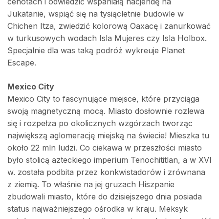
cenotach i odwiedzić wspaniałą hacjendę na
Jukatanie, wspiąć się na tysiącletnie budowle w
Chichen Itza, zwiedzić kolorową Oaxacę i zanurkować
w turkusowych wodach Isla Mujeres czy Isla Holbox.
Specjalnie dla was taką podróż wykreuje Planet
Escape.
Mexico City
Mexico City to fascynujące miejsce, które przyciąga
swoją magnetyczną mocą. Miasto dosłownie rozlewa
się i rozpełza po okolicznych wzgórzach tworząc
największą aglomerację miejską na świecie! Mieszka tu
około 22 mln ludzi. Co ciekawa w przeszłości miasto
było stolicą azteckiego imperium Tenochititlan, a w XVI
w. została podbita przez konkwistadorów i zrównana
z ziemią. To właśnie na jej gruzach Hiszpanie
zbudowali miasto, które do dzisiejszego dnia posiada
status najważniejszego ośrodka w kraju. Meksyk