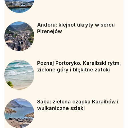
Andora: klejnot ukryty w sercu
Pirenejów
Poznaj Portoryko. Karaibski rytm,
zielone góry i błękitne zatoki
Saba: zielona czapka Karaibów i
wulkaniczne szlaki