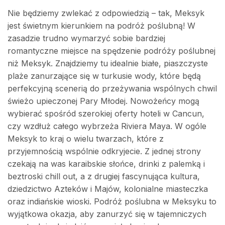
Nie będziemy zwlekać z odpowiedzią – tak, Meksyk
jest świetnym kierunkiem na podróż poślubną! W
zasadzie trudno wymarzyć sobie bardziej
romantyczne miejsce na spędzenie podróży poślubnej
niż Meksyk. Znajdziemy tu idealnie białe, piaszczyste
plaże zanurzające się w turkusie wody, które będą
perfekcyjną scenerią do przeżywania wspólnych chwil
świeżo upieczonej Pary Młodej. Nowożeńcy mogą
wybierać spośród szerokiej oferty hoteli w Cancun,
czy wzdłuż całego wybrzeża Riviera Maya. W ogóle
Meksyk to kraj o wielu twarzach, które z
przyjemnością wspólnie odkryjecie. Z jednej strony
czekają na was karaibskie słońce, drinki z palemką i
beztroski chill out, a z drugiej fascynująca kultura,
dziedzictwo Azteków i Majów, kolonialne miasteczka
oraz indiańskie wioski. Podróż poślubna w Meksyku to
wyjątkowa okazja, aby zanurzyć się w tajemniczych