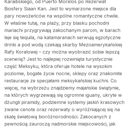
Karaibskiego, od Puerto Morelos po Rezerwat
Biosfery Siaan Kan. Jest to wymarzone miejsce dla
pary nowożeńców na wspólne romantyczne chwile.
W właśnie tutaj, na plaży, przy blasku pochodni
mariachi przygrywają zakochanym parom, w barach
leje się tequila, na katamaranach serwują egzotyczne
drinki a pod wodą czekają skarby Mezoamerykańskiej
Rafy Koralowej – czy można wyobrazić sobie lepszą
scenerię? Jest to najlepiej rozwinięta turystycznie
część Meksyku, która oferuje hotele na wysokim
poziomie, bogate życie nocne, sklepy oraz znakomite
restauracje ze specjałami meksykańskiej kuchni. Co
więcej, na wybrzeżu znajdziemy majańskie świątynie,
na których wygrzewają się ogromne iguany, ukryte w
dżungli piramidy, podziemne systemy jaskiń krasowych
zwane cenote oraz rezerwaty o wyróżniającej się na
skalę światową bioróżnorodności. Zakocanych z
pewnością zauroczą nadmorskie miejscowości, jak