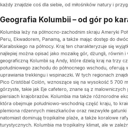
każdy znajdzie coś dla siebie, od miłośników natury i przygó
Geografia Kolumbii – od gór po kar
Kolumbia leży na północno-zachodnim skraju Ameryki Połu
Peru, Ekwadorem, Panamą, a także mając dostęp do dwóc
Karaibskiego na północy. Kraj ten charakteryzuje się wyj
najlepiej można opisać jako mozaikę gór, dżungli, równin 
geograficzną Kolumbii są Andy, które dzielą kraj na trzy cz
południowego zachodu do północnego wschodu, oferują wsp
uprawiania trekkingu i wspinaczki. W tych regionach znajdu
Pico Cristóbal Colón, wznoszące się na wysokość 5 700
górzyste, takie jak Eje cafetero, znane są z malowniczych 
piersiach krajobrazów. Kolumbia ma także różnorodne ek
która obejmuje południowo-wschodnią część kraju, to krain
plemiona rdzennych mieszkańców oraz niezwykłe gatunki r
natomiast dominują tropikalne plaże, a także koralowe raf
turystycznych. Kolumbia ma tropikalny klimat, ale w zal