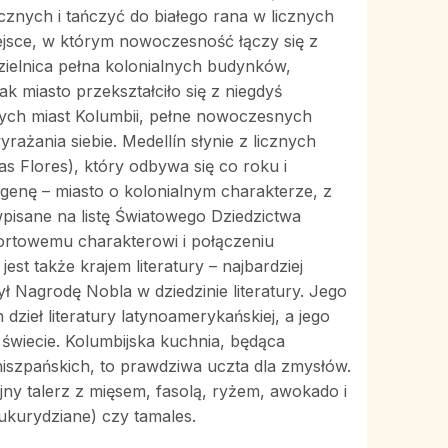
cznych i tańczyć do białego rana w licznych
miejsce, w którym nowoczesność łączy się z
 dzielnica pełna kolonialnych budynków,
k miasto przekształciło się z niegdyś
nych miast Kolumbii, pełne nowoczesnych
yrażania siebie. Medellín słynie z licznych
las Flores), który odbywa się co roku i
agenę – miasto o kolonialnym charakterze, z
pisane na listę Światowego Dziedzictwa
ortowemu charakterowi i połączeniu
st także krajem literatury – najbardziej
ł Nagrodę Nobla w dziedzinie literatury. Jego
dzieł literatury latynoamerykańskiej, a jego
 świecie. Kolumbijska kuchnia, będąca
iszpańskich, to prawdziwa uczta dla zmysłów.
jny talerz z mięsem, fasolą, ryżem, awokado i
kukurydziane) czy tamales.