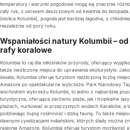
temperatury i warunki pogodowe mogą się znacznie różni
cały rok, z okresem deszczowym od kwietnia do listopada.
(stolica Kolumbii), pogoda jest bardziej łagodna, z chłodn
niezależnie od pory roku.
Wspaniałości natury Kolumbii – o
rafy koralowe
Kolumbia to raj dla miłośników przyrody, oferujący wyjątk
także niezliczone miejsca do uprawiania ekoturystyki. Jak
świata, Kolumbia oferuje turystom niezliczoną liczbę miej
Amazonii po spektakularne wybrzeża. Park Narodowy Tayr
wschodnim wybrzeżu Kolumbii, to jedno z najbardziej popu
turystyczna, oferująca zarówno plaże, jak i tropikalne l
plażach, nurkować w przejrzystych wodach Karaibów, a t
podziwiając bujną roślinność i dziką faunę. To także miejsc
dawnymi cywilizacjami indiańskimi, których ślady można z
regionie Amazonii, Kolumbia oferuje turystom możliwość e