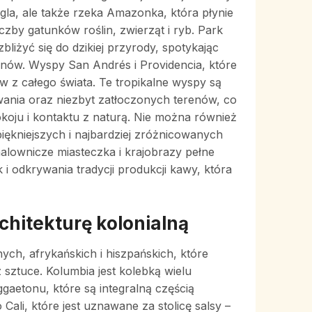
gla, ale także rzeka Amazonka, która płynie
czby gatunków roślin, zwierząt i ryb. Park
iżyć się do dzikiej przyrody, spotykając
anów. Wyspy San Andrés i Providencia, które
ów z całego świata. Te tropikalne wyspy są
nia oraz niezbyt zatłoczonych terenów, co
okoju i kontaktu z naturą. Nie można również
piękniejszych i najbardziej zróżnicowanych
alownicze miasteczka i krajobrazy pełne
 i odkrywania tradycji produkcji kawy, która
chitekturę kolonialną
ch, afrykańskich i hiszpańskich, które
z sztuce. Kolumbia jest kolebką wielu
gaetonu, które są integralną częścią
ali, które jest uznawane za stolicę salsy –