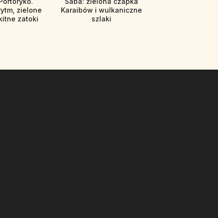
Portoryko.
Saba: zielona czapka
rytm, zielone
Karaibów i wulkaniczne
kitne zatoki
szlaki