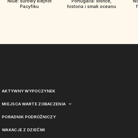
Niue: surowy klejnot
Portugalia: słońce,
No
Pacyfiku
historia i smak oceanu
f
AKTYWNY WYPOCZYNEK
MIEJSCA WARTE ZOBACZENIA
PORADNIK PODRÓŻNICZY
WAKACJE Z DZIEĆMI