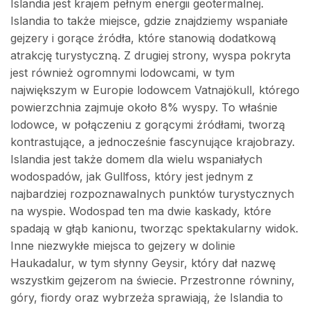
Islandia jest krajem pełnym energii geotermalnej.
Islandia to także miejsce, gdzie znajdziemy wspaniałe
gejzery i gorące źródła, które stanowią dodatkową
atrakcję turystyczną. Z drugiej strony, wyspa pokryta
jest również ogromnymi lodowcami, w tym
największym w Europie lodowcem Vatnajökull, którego
powierzchnia zajmuje około 8% wyspy. To właśnie
lodowce, w połączeniu z gorącymi źródłami, tworzą
kontrastujące, a jednocześnie fascynujące krajobrazy.
Islandia jest także domem dla wielu wspaniałych
wodospadów, jak Gullfoss, który jest jednym z
najbardziej rozpoznawalnych punktów turystycznych
na wyspie. Wodospad ten ma dwie kaskady, które
spadają w głąb kanionu, tworząc spektakularny widok.
Inne niezwykłe miejsca to gejzery w dolinie
Haukadalur, w tym słynny Geysir, który dał nazwę
wszystkim gejzerom na świecie. Przestronne równiny,
góry, fiordy oraz wybrzeża sprawiają, że Islandia to