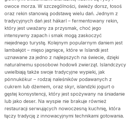
owoce morza. W szczególności, świeży dorsz, łosoś
oraz rekin stanowią podstawę wielu dań. Jednym z
tradycyjnych dań jest hákarl – fermentowany rekin,
który jest uważany za przysmak, choć jego
intensywny zapach i smak mogą zaskoczyć
niejednego turystę. Kolejnym popularnym daniem jest
lambakjöt – mięso jagnięce, które w Islandii jest
uznawane za jedno z najlepszych na świecie, dzięki
naturalnemu sposobowi hodowli zwierząt. Islandczycy
uwielbiają także swoje tradycyjne wypieki, jak
pönnukökur – rodzaj naleśników podawanych z
cukrem lub dżemem, oraz skyr, islandzki jogurt o
gęstej konsystencji, który jest spożywany na śniadanie
lub jako deser. Na wyspie nie brakuje również
restauracji serwujących nowoczesną kuchnię, która
łączy tradycję z innowacyjnymi technikami gotowania.