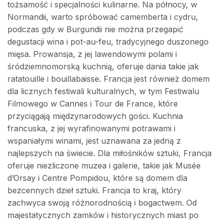
tożsamość i specjalności kulinarne. Na północy, w
Normandii, warto spróbować camemberta i cydru,
podczas gdy w Burgundii nie można przegapić
degustacji wina i pot-au-feu, tradycyjnego duszonego
mięsa. Prowansja, z jej lawendowymi polami i
śródziemnomorską kuchnią, oferuje dania takie jak
ratatouille i bouillabaisse. Francja jest również domem
dla licznych festiwali kulturalnych, w tym Festiwalu
Filmowego w Cannes i Tour de France, które
przyciągają międzynarodowych gości. Kuchnia
francuska, z jej wyrafinowanymi potrawami i
wspaniałymi winami, jest uznawana za jedną z
najlepszych na świecie. Dla miłośników sztuki, Francja
oferuje niezliczone muzea i galerie, takie jak Musée
d’Orsay i Centre Pompidou, które są domem dla
bezcennych dzieł sztuki. Francja to kraj, który
zachwyca swoją różnorodnością i bogactwem. Od
majestatycznych zamków i historycznych miast po