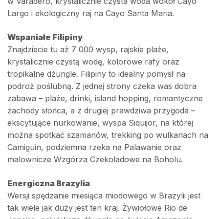
w Varadero, krystalicznie czysta woda wokół Cayo
Largo i ekologiczny raj na Cayo Santa Maria.
Wspaniałe Filipiny
Znajdziecie tu aż 7 000 wysp, rajskie plaże,
krystalicznie czystą wodę, kolorowe rafy oraz
tropikalne dżungle. Filipiny to idealny pomysł na
podroż poślubną. Z jednej strony czeka was dobra
zabawa – plaże, drinki, island hopping, romantyczne
zachody słońca, a z drugiej prawdziwa przygoda –
ekscytujące nurkowanie, wyspa Siquijor, na której
można spotkać szamanów, trekking po wulkanach na
Camiguin, podziemna rzeka na Palawanie oraz
malownicze Wzgórza Czekoladowe na Boholu.
Energiczna Brazylia
Wersji spędzanie miesiąca miodowego w Brazylii jest
tak wiele jak duży jest ten kraj. Żywiołowe Rio de