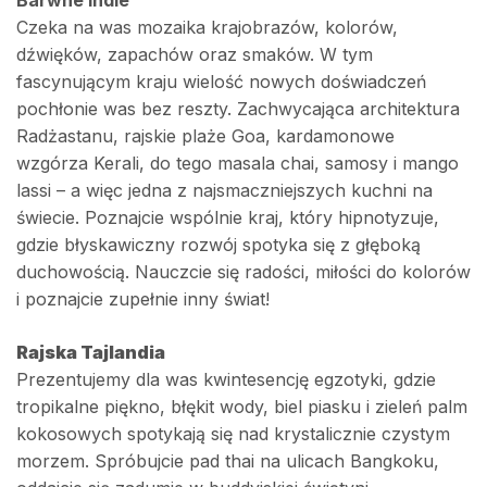
Czeka na was mozaika krajobrazów, kolorów,
dźwięków, zapachów oraz smaków. W tym
fascynującym kraju wielość nowych doświadczeń
pochłonie was bez reszty. Zachwycająca architektura
Radżastanu, rajskie plaże Goa, kardamonowe
wzgórza Kerali, do tego masala chai, samosy i mango
lassi – a więc jedna z najsmaczniejszych kuchni na
świecie. Poznajcie wspólnie kraj, który hipnotyzuje,
gdzie błyskawiczny rozwój spotyka się z głęboką
duchowością. Nauczcie się radości, miłości do kolorów
i poznajcie zupełnie inny świat!
Rajska Tajlandia
Prezentujemy dla was kwintesencję egzotyki, gdzie
tropikalne piękno, błękit wody, biel piasku i zieleń palm
kokosowych spotykają się nad krystalicznie czystym
morzem. Spróbujcie pad thai na ulicach Bangkoku,