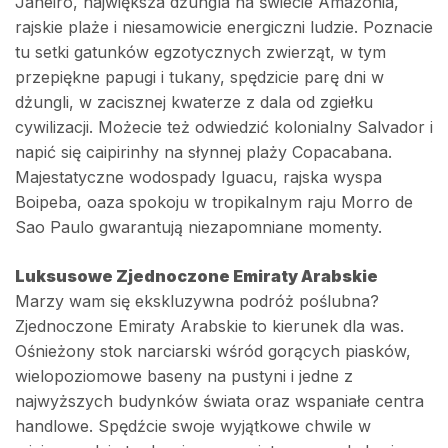
Janeiro, największa dżungla na świecie Amazonia,
rajskie plaże i niesamowicie energiczni ludzie. Poznacie
tu setki gatunków egzotycznych zwierząt, w tym
przepiękne papugi i tukany, spędzicie parę dni w
dżungli, w zacisznej kwaterze z dala od zgiełku
cywilizacji. Możecie też odwiedzić kolonialny Salvador i
napić się caipirinhy na słynnej plaży Copacabana.
Majestatyczne wodospady Iguacu, rajska wyspa
Boipeba, oaza spokoju w tropikalnym raju Morro de
Sao Paulo gwarantują niezapomniane momenty.
Luksusowe Zjednoczone Emiraty Arabskie
Marzy wam się ekskluzywna podróż poślubna?
Zjednoczone Emiraty Arabskie to kierunek dla was.
Ośnieżony stok narciarski wśród gorących piasków,
wielopoziomowe baseny na pustyni i jedne z
najwyższych budynków świata oraz wspaniałe centra
handlowe. Spędźcie swoje wyjątkowe chwile w