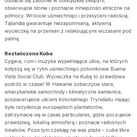
oddajcie się zadumie w buddyjskiej świątyni,
obserwujcie słonie i poznajcie mniejszości etniczne na
północy. Wrócicie uśmiechnięci i przesyceni radością.
Tajlandia gwarantuje niezapomnianą, aktywną
wycieczkę na przemian z relaksującymi wczasami pod
palmą.
Roztańczona Kuba
Cygara, rum i muzyka wypełniająca ulice, na których
kołyszą się w rytm uśmiechnięci potomkowie Buena
Vista Social Club. Wycieczka na Kubę to prawdziwa
podróż w czasie! W Hawanie zobaczycie stare,
amerykańskie samochody i klimatyczne kamienice,
pospacerujecie ulicami kolonialnego Trynidadu mijając
byłe rezydencje europejskich plantatorów,
zatrzymacie się w casas particulares, gdzie poczujecie
prawdziwą, lokalną atmosferę i poznacie radosnych
lokalsów. Poza tym czekają na was plaże – cuba libre