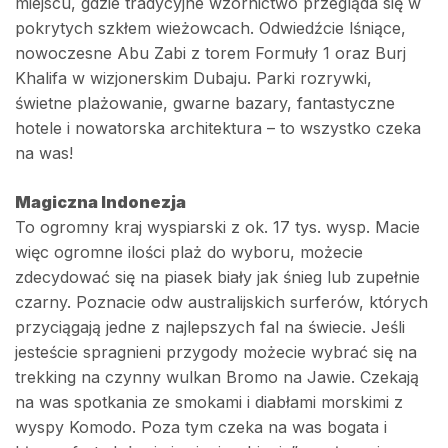
miejscu, gdzie tradycyjne wzornictwo przegląda się w
pokrytych szkłem wieżowcach. Odwiedźcie lśniące,
nowoczesne Abu Zabi z torem Formuły 1 oraz Burj
Khalifa w wizjonerskim Dubaju. Parki rozrywki,
świetne plażowanie, gwarne bazary, fantastyczne
hotele i nowatorska architektura – to wszystko czeka
na was!
Magiczna Indonezja
To ogromny kraj wyspiarski z ok. 17 tys. wysp. Macie
więc ogromne ilości plaż do wyboru, możecie
zdecydować się na piasek biały jak śnieg lub zupełnie
czarny. Poznacie odw australijskich surferów, których
przyciągają jedne z najlepszych fal na świecie. Jeśli
jesteście spragnieni przygody możecie wybrać się na
trekking na czynny wulkan Bromo na Jawie. Czekają
na was spotkania ze smokami i diabłami morskimi z
wyspy Komodo. Poza tym czeka na was bogata i