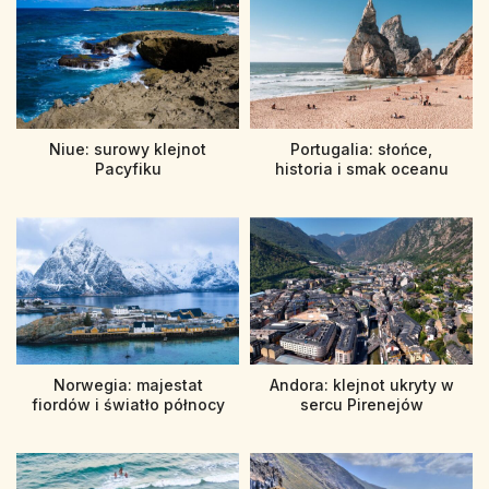
Niue: surowy klejnot
Portugalia: słońce,
Pacyfiku
historia i smak oceanu
Norwegia: majestat
Andora: klejnot ukryty w
fiordów i światło północy
sercu Pirenejów